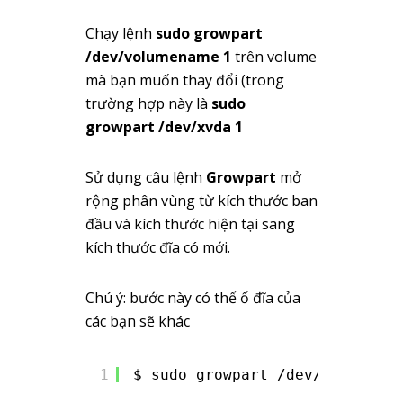
Chạy lệnh
sudo growpart
/dev/volumename 1
trên volume
mà bạn muốn thay đổi (trong
trường hợp này là
sudo
growpart /dev/xvda 1
Sử dụng câu lệnh
Growpart
mở
rộng phân vùng từ kích thước ban
đầu và kích thước hiện tại sang
kích thước đĩa có mới.
Chú ý: bước này có thể ổ đĩa của
các bạn sẽ khác
1
$ sudo growpart /dev/xvda 1