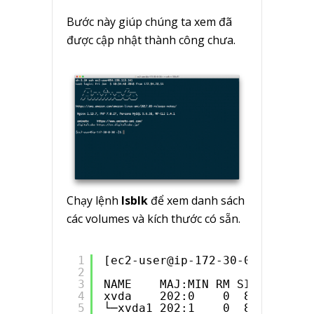
Bước này giúp chúng ta xem đã
được cập nhật thành công chưa.
Chạy lệnh
lsblk
để xem danh sách
các volumes và kích thước có sẵn.
1
[ec2-user@ip-172-30-0-30 ~]$ l
2
3
NAME    MAJ:MIN RM SIZE RO TYP
4
xvda    202:0    0  80G  0 dis
5
└─xvda1 202:1    0  80G  0 par