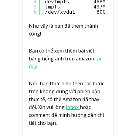
4
devtmpfs        488M   56K  48
5
tmpfs           497M     0  49
6
/dev/xvda1       80G  28.6G   
Như vậy là bạn đã thêm thành
công!
Bạn có thể xem thêm bài viết
bằng tiếng anh trên amazon
tại
đây
Nếu bạn thực hiện theo các bước
trên không đúng với phiên bản
thực tế, có thể Amazon đã thay
đổi. Xin vui lòng
inbox
hoặc
comment để mình hướng dẫn chi
tiết cho bạn.