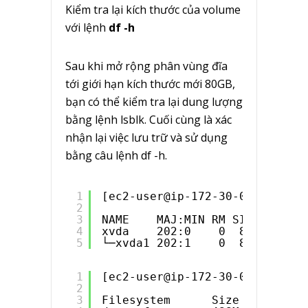
Kiểm tra lại kích thước của volume
với lệnh
df -h
Sau khi mở rộng phân vùng đĩa
tới giới hạn kích thước mới 80GB,
bạn có thể kiểm tra lại dung lượng
bằng lệnh lsblk. Cuối cùng là xác
nhận lại việc lưu trữ và sử dụng
bằng câu lệnh df -h.
1
[ec2-user@ip-172-30-0-30 ~]$ l
2
3
NAME    MAJ:MIN RM SIZE RO TYP
4
xvda    202:0    0  80G  0 dis
5
└─xvda1 202:1    0  80G  0 par
1
[ec2-user@ip-172-30-0-30 ~]$ d
2
3
Filesystem      Size  Used Ava