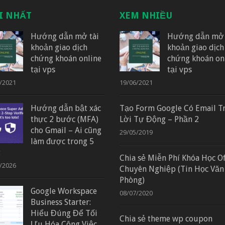
I NHẤT
XEM NHIỀU
Hướng dẫn mở tài
Hướng dẫn mở 
khoản giao dịch
khoản giao dịch
chứng khoán online
chứng khoán on
tại vps
tại vps
/2021
19/06/2021
Hướng dẫn bật xác
Tạo Form Google Có Email T
thực 2 bước (MFA)
Lời Tự Động – Phần 2
cho Gmail – Ai cũng
29/05/2019
làm được trong 5
t
Chia sẻ Miễn Phí Khóa Học Of
/2026
Chuyên Nghiệp (Tin Học Văn
Phòng)
Google Workspace
08/07/2020
Business Starter:
Hiểu Đúng Để Tối
Chia sẻ theme wp coupon
Ưu Hóa Công Việc