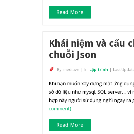
Read More
Khái niệm và cấu 
chuỗi Json
By:
mediavn
|
In:
Lập trình
|
Last Updat
Khi bạn muốn xây dựng một ứng dụn
sở dữ liệu như mysql, SQL server, .. 
hợp này người sử dụng nghĩ ngay ra g
comment)
Read More