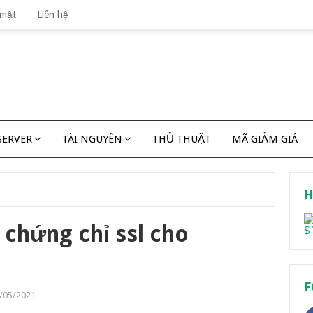
 mật
Liên hệ
SERVER
TÀI NGUYÊN
THỦ THUẬT
MÃ GIẢM GIÁ
H
 chứng chỉ ssl cho
F
/05/2021