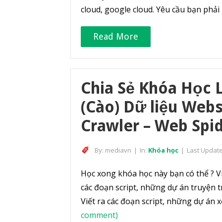
cloud, google cloud. Yêu cầu bạn phải 
Read More
Chia Sẻ Khóa Học L
(Cào) Dữ liệu Web
Crawler – Web Spi
By:
mediavn
|
In:
Khóa học
|
Last Updat
Học xong khóa học này bạn có thể ? Viế
các đoạn script, những dự án truyện t
Viết ra các đoạn script, những dự án
comment)