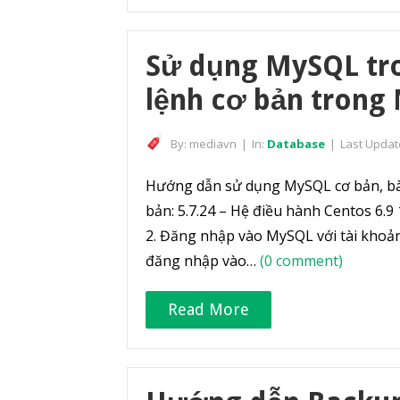
Sử dụng MySQL tro
lệnh cơ bản trong
By:
mediavn
|
In:
Database
|
Last Updat
Hướng dẫn sử dụng MySQL cơ bản, bà
bản: 5.7.24 – Hệ điều hành Centos 6.
2. Đăng nhập vào MySQL với tài khoả
đăng nhập vào…
(0 comment)
Read More