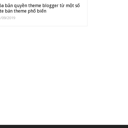
óa bản quyền theme blogger từ một số
ite bán theme phổ biến
3/09/2019