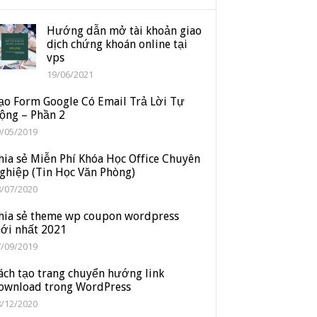
Hướng dẫn mở tài khoản giao
dịch chứng khoán online tại
vps
19/06/2021
ạo Form Google Có Email Trả Lời Tự
ộng – Phần 2
9/05/2019
hia sẻ Miễn Phí Khóa Học Office Chuyên
ghiệp (Tin Học Văn Phòng)
8/07/2020
hia sẻ theme wp coupon wordpress
ới nhất 2021
7/09/2019
ách tạo trang chuyển hướng link
ownload trong WordPress
8/12/2020