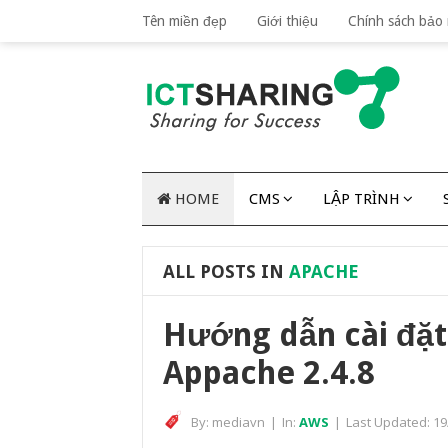
Tên miền đẹp
Giới thiệu
Chính sách bảo
HOME
CMS
LẬP TRÌNH
ALL POSTS IN
APACHE
Hướng dẫn cài đặt
Appache 2.4.8
By:
mediavn
|
In:
AWS
|
Last Updated:
19