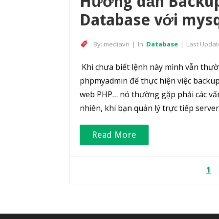
Hướng dẫn Backup
Database với mys
By:
mediavn
|
In:
Database
|
Last Updat
Khi chưa biết lệnh này mình vẫn th
phpmyadmin để thực hiện việc backup 
web PHP… nó thường gặp phải các vấn 
nhiên, khi bạn quản lý trực tiếp serve
Read More
Posts
1
pagination