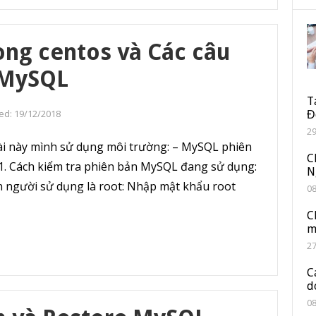
ng centos và Các câu
 MySQL
T
ed:
19/12/2018
Đ
2
i này mình sử dụng môi trường: – MySQL phiên
C
9 1. Cách kiểm tra phiên bản MySQL đang sử dụng:
N
n người sử dụng là root: Nhập mật khẩu root
0
C
m
2
C
d
0