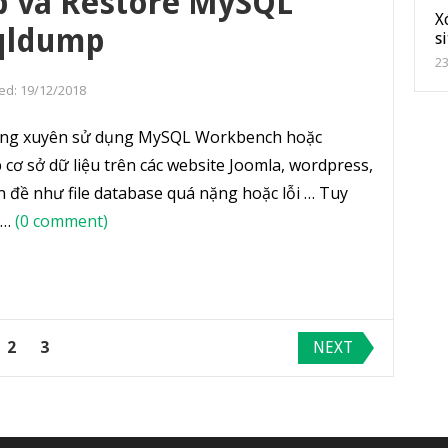
 và Restore MySQL
X
qldump
s
2
ed:
19/12/2018
ường xuyên sử dụng MySQL Workbench hoặc
cơ sở dữ liệu trên các website Joomla, wordpress,
đề như file database quá nặng hoặc lỗi … Tuy
r…
(0 comment)
2
3
NEXT