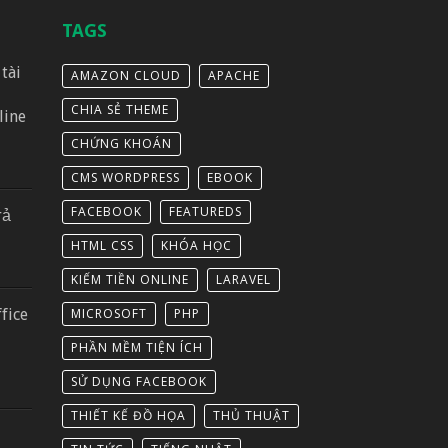
TAGS
tài
AMAZON CLOUD
APACHE
CHIA SẺ THEME
line
CHỨNG KHOÁN
CMS WORDPRESS
EBOOK
FACEBOOK
FEATUREDS
rả
HTML CSS
KHÓA HỌC
KIẾM TIỀN ONLINE
LARAVEL
fice
MICROSOFT
PHP
PHẦN MỀM TIỆN ÍCH
SỬ DỤNG FACEBOOK
THIẾT KẾ ĐỒ HỌA
THỦ THUẬT