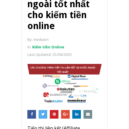
ngoài tốt nhất
cho kiếm tiền
online
By:
mediavn
In:
Kiếm tiền Online
Last Updated:
25/04/2020
Tiếp thị liên kết (Affiliate