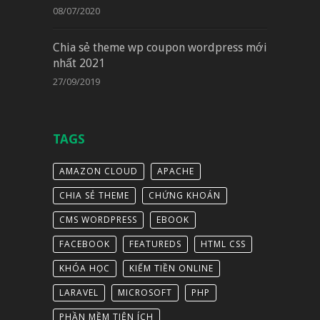
08/07/2020
Chia sẻ theme wp coupon wordpress mới
nhất 2021
27/09/2019
TAGS
AMAZON CLOUD
APACHE
CHIA SẺ THEME
CHỨNG KHOÁN
CMS WORDPRESS
EBOOK
FACEBOOK
FEATUREDS
HTML CSS
KHÓA HỌC
KIẾM TIỀN ONLINE
LARAVEL
MICROSOFT
PHP
PHẦN MỀM TIỆN ÍCH