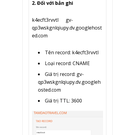
2. Đối với bản ghi
k4ecft3rvvtl gv-
qp3wskgnlqiupy.dv.googlehost
ed.com
Tên record: k4ecft3rvvtl
Loại record: CNAME
Giá trị record: gv-
qp3wskgnlqiupy.dv.googleh
osted.com
Giá trị TTL: 3600