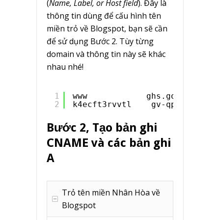
(
Name, Label, or Host field
). Đây là
thông tin dùng để cấu hình tên
miền trỏ về Blogspot, bạn sẽ cần
để sử dụng Bước 2. Tùy từng
domain và thông tin này sẽ khác
nhau nhé!
1
www            ghs.google.com
2
k4ecft3rvvtl    gv-qp3wskgnlqi
Bước 2, Tạo bản ghi
CNAME và các bản ghi
A
Trỏ tên miền Nhân Hòa về
Blogspot