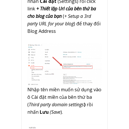
nhấn
Cài đặt
(Settings) rồi click
link
+ Thiết lập Url của bên thứ ba
cho blog của bạn
(
+ Setup a 3rd
party URL for your blog
) để thay đổi
Blog Address
Nhập tên miền muốn sử dụng vào
ô Cài đặt miền của bên thứ ba
(
Third party domain settings
)
rồi
nhấn
Lưu
(Save
).