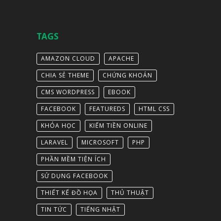
TAGS
AMAZON CLOUD
APACHE
CHIA SẺ THEME
CHỨNG KHOÁN
CMS WORDPRESS
EBOOK
FACEBOOK
FEATUREDS
HTML CSS
KHÓA HỌC
KIẾM TIỀN ONLINE
LARAVEL
MICROSOFT
PHP
PHẦN MỀM TIỆN ÍCH
SỬ DỤNG FACEBOOK
THIẾT KẾ ĐỒ HỌA
THỦ THUẬT
TIN TỨC
TIẾNG NHẬT